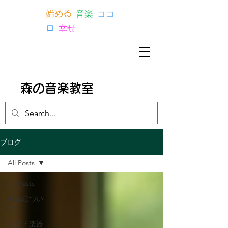
音楽
ココ
始める
ロ
幸せ
森の音楽教室
ブログ
All Posts
All Posts
教室につい
て
音楽・楽器