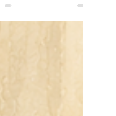
たのだろうか？ 実は自分でもよく分からない。 ち
なみに、バイオリンは少し音を出せる程度だ。 音
階くらいなら弾けるけれど、演奏者と呼べるよう
なものではない。 ピアノは弾くけれど、バイオリ
ンは聴く専門だ。 それでも「好きな楽器は？」と
聞かれたら、おそらくバイオリンと答えると思
う。 子どもの頃は歌うことが好きだった。 音楽教
室に通うようになって、音楽の仕組みが少しずつ
分かるようになると、今度は作曲や編曲に興味が
移った。 学生時代は歌の伴奏をすることも多かっ
た。 伴奏というと地味に聞こえるかもしれないけ
れど、私は結構好きだった。 楽譜通りに弾くだけ
ではなく、少しアレンジしたり、その場に合わせ
て弾き方を変えたり。 そういうことを考えるのが
楽しかった。 今振り返ると、バイオリンが好きな
理由もそのあたりにある気がする。 バイオリンは
歌に似ている。 少なくとも私はそう思っている。
異論は認めない（笑） ピアノは両手でメロディー
も伴奏も表現できる。 一人でオーケストラのよう
なこともできる。 本当にすごい楽器だと思う。.