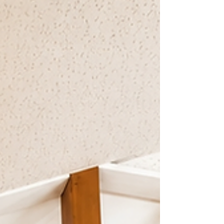
作っています。 ただ、「早いうちから習わせよ
う」「今のうちに練習させよう」という考えでは
ありません。 むしろ最初に考えたのは、「どう教
えるか」より「どう環境を作るか」でした。 バイ
オリンを日常の中に置いてみる 我が家では、バイ
オリンはケースに入れた状態で、普段から目に入
る場所、手が届く場所に置いています。 特別な時
間だけ出すものではなく、「生活の中に自然とあ
るもの」にしたかったからです。 すると毎日では
ありませんが、ときどき突然、 「バイオリンや
る！」 と言