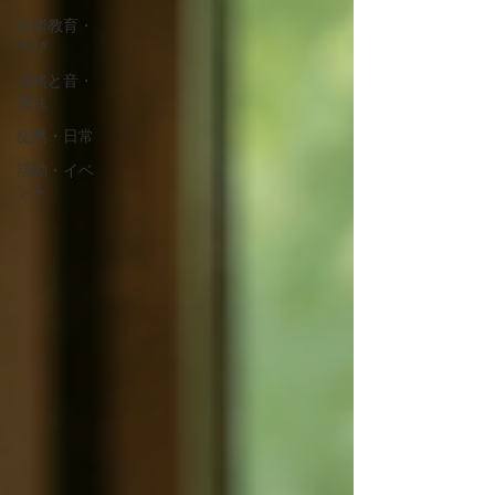
音楽教育・
学び
自然と音・
感性
徒然・日常
活動・イベ
ント