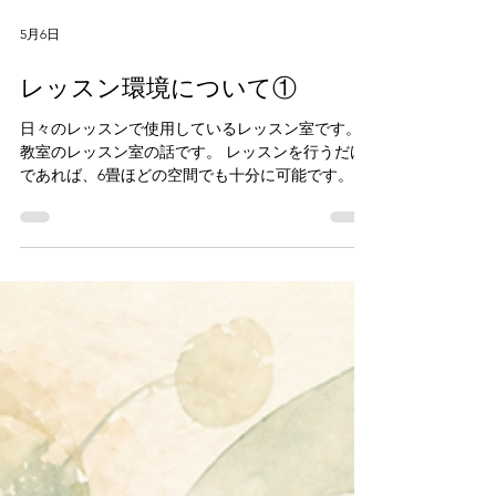
5月6日
レッスン環境について①
日々のレッスンで使用しているレッスン室です。
教室のレッスン室の話です。 レッスンを行うだけ
であれば、6畳ほどの空間でも十分に可能です。 実
際、マンションの一室で防音施工を行う場合、 4〜
6畳程度に収まるケースが多いと思います。 自宅の
練習環境としては、むしろ快適な部類でしょう。
ただ、教室として提供する空間として考えたと
き、 少し気になる点がありました。 それは、自身
の経験によるものです。 アコースティックピアノ
のコントロールは、とても繊細で、 幼少期、練習
している環境と、発表会や試験で演奏する環境と
の違いに、 戸惑うことが少なくありませんでし
た。 楽器そのものだけでなく、 部屋の広さや響き
によって、音の感じ方は大きく変わります。 だか