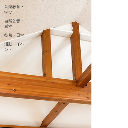
音楽教育・
学び
自然と音・
感性
徒然・日常
活動・イベ
ント