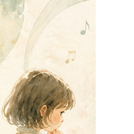
らこそ教室では、 できるだけ「本番に近い響きの
感覚」を日常的に体験できる環境を 用意したいと
考えました。 運営面だけを考えれば、6畳程度のレ
ッスン室を複数設けた方が 効率は良かったと思い
ます。 それでも、あえて20畳を超える空間を確保
し、 ミニコンサートも行えるレッスン室としまし
た。 広い空間では、音がすぐに消え