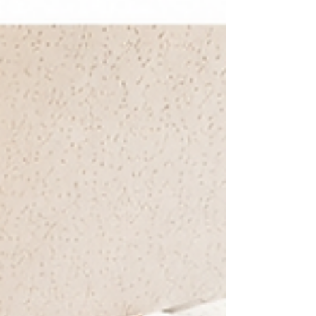
作っています。 ただ、「早いうちから習わせよ
う」「今のうちに練習させよう」という考えでは
ありません。 むしろ最初に考えたのは、「どう教
えるか」より「どう環境を作るか」でした。 バイ
オリンを日常の中に置いてみる 我が家では、バイ
オリンはケースに入れた状態で、普段から目に入
る場所、手が届く場所に置いています。 特別な時
間だけ出すものではなく、「生活の中に自然とあ
るもの」にしたかったからです。 すると毎日では
ありませんが、ときどき突然、 「バイオリンや
る！」 と言