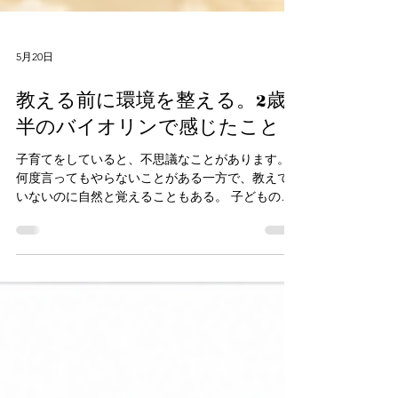
5月20日
教える前に環境を整える。2歳
半のバイオリンで感じたこと
子育てをしていると、不思議なことがあります。
何度言ってもやらないことがある一方で、教えて
いないのに自然と覚えることもある。 子どもの成
長を見ていると、「言葉で教えること」と同じく
らい、あるいはそれ以上に、 「どんな環境にいる
か」が大きく影響しているのでは、と感じる場面
が意外と多くあります。 音楽教育の現場でも、家
庭でも、そのことを実感する機会は少なくありま
せん。 我が家でも最近、そんなことを感じる出来
事がありました。 うちの子は現在2歳半。 少し先
を見据えて、バイオリンに触れる機会を少しずつ