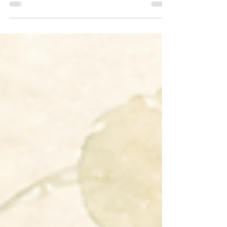
日々のレッスンで使用しているレッスン室です。
教室のレッスン室の話です。 レッスンを行うだけ
であれば、6畳ほどの空間でも十分に可能です。 実
際、マンションの一室で防音施工を行う場合、 4〜
6畳程度に収まるケースが多いと思います。 自宅の
練習環境としては、むしろ快適な部類でしょう。
ただ、教室として提供する空間として考えたと
き、 少し気になる点がありました。 それは、自身
の経験によるものです。 アコースティックピアノ
のコントロールは、とても繊細で、 幼少期、練習
している環境と、発表会や試験で演奏する環境と
の違いに、 戸惑うことが少なくありませんでし
た。 楽器そのものだけでなく、 部屋の広さや響き
によって、音の感じ方は大きく変わります。 だか
らこそ教室では、 できるだけ「本番に近い響きの
感覚」を日常的に体験できる環境を 用意したいと
考えました。 運営面だけを考えれば、6畳程度のレ
ッスン室を複数設けた方が 効率は良かったと思い
ます。 それでも、あえて20畳を超える空間を確保
し、 ミニコンサートも行えるレッスン室としまし
た。 広い空間では、音がすぐに消え