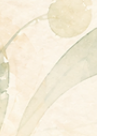
間だけで上達するかというと、 やはり難しいで
す。 少しずつでもいいので、 👉 おうちでの練習
（自宅学習） があることで、初めて力がついてい
きます。 なので、 「続けていくなら、どこかのタ
イミングで必要になる」 というイメージが一番し
っくりきます。 ■ここで一番多い失敗 実はよくあ
るのがこのパターンです。 「とりあえず安いキー
ボードでいいかな…」 最初は問題ないのですが、
少し進むとこんなことが起きます。 ・鍵盤が軽す
ぎてコントロールが難しい ・音の強弱がつかない
・弾き方にクセがついてしまう 結果として、 👉
結局、買い替えになるケースが多いです。 だから
こそ、..