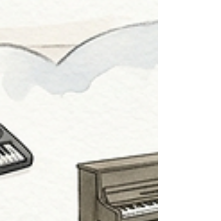
を見据えて、バイオリンに触れる機会を少しずつ
作っています。 ただ、「早いうちから習わせよ
う」「今のうちに練習させよう」という考えでは
ありません。 むしろ最初に考えたのは、「どう教
えるか」より「どう環境を作るか」でした。 バイ
オリンを日常の中に置いてみる 我が家では、バイ
オリンはケースに入れた状態で、普段から目に入
る場所、手が届く場所に置いています。 特別な時
間だけ出すものではなく、「生活の中に自然とあ
るもの」にしたかったからです。 すると毎日では
ありませんが、ときどき突然、 「バイオリンや
る！」 と言