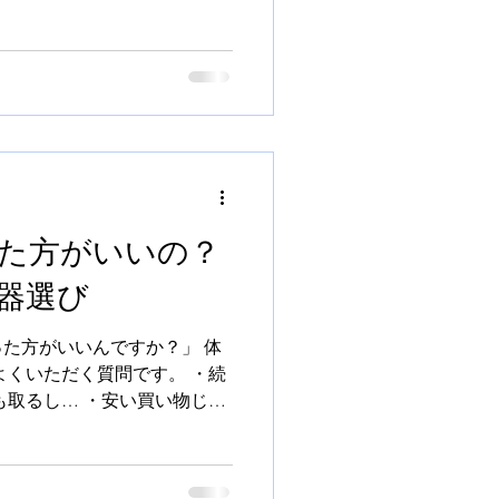
室として提供する空間として
点がありました。 それは、自
アコースティックピアノのコ
、 幼少期、練習している環
る環境との違いに、 戸惑う
た。 楽器そのものだけでな
って、音の感じ方は大きく変
では、 できるだけ「本番に近
験できる環境を 用意したい
た方がいいの？
を考えれば、6畳程度のレッス
器選び
は良かったと思います。 それ
空間を確保し、 ミニコンサー
した。 広い空間では、音が
た方がいいんですか？」 体
よくいただく質問です。 ・続
も取るし… ・安い買い物じゃ
。 ■結論だけ先に 結論から
は必要になります。 ただし、
く必要はありません。 ■なぜ