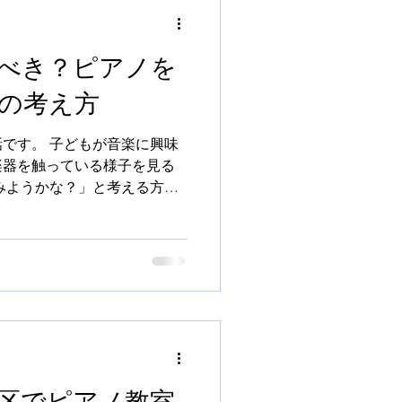
ます。 ■「練習＝負担」では
 よくこんな声を聞きます。
べき？ピアノを
楽」 「ピアノは家で練習し
でも、本当にそうでしょう
の考え方
ロセスは、 実はどんな分野に
な力です。 大切なのは「た
です。 子どもが音楽に興味
の過程にあります。 ■上達の
楽器を触っている様子を見る
器の練習には、こんな流れがあ
みようかな？」と考える方も
・どうしたら達成できるか考え
レッスンに行ってみたもの
する ・改善点を見つける こ
かなかったり、思うように進
かどうか、正直よくわからな
の時の気分で答えているよう
かしらね…」 そんなふうに迷
ないでしょうか。 ■「何歳か
い ピアノって、何歳から始
 それとも5歳くらい？小学生
どれも正解で、どれも不正解で