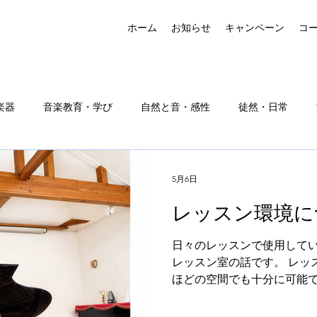
ホーム
お知らせ
キャンペーン
コ
楽器
音楽教育・学び
自然と音・感性
徒然・日常
5月6日
レッスン環境に
日々のレッスンで使用してい
レッスン室の話です。 レッ
ほどの空間でも十分に可能で
室で防音施工を行う場合、 
多いと思います。 自宅の練