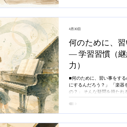
必要になるのか レッスンは
間だけで上達するかというと
ずつでもいいので、 👉 お
あることで、初めて力がつい
けていくなら、どこかのタイ
4月30日
うイメージが一番しっくりき
何のために、習
実はよくあるのがこのパター
キーボードでいいかな…」 
― 学習習慣（
し進むとこんなことが起きま
力）
トロールが難しい ・音の強
がついてしまう 結果として、
ケースが多いです。 だからこ
■何のために、習い事をする
にするんだろう？」 「楽器
の？」 そんな疑問を持たれ
す。 楽器を習うことで得ら
が、 今日はその中でも、と
ついてお話しします。 ■練
くいただく質問です。 結論
手くなるため？」 もちろん