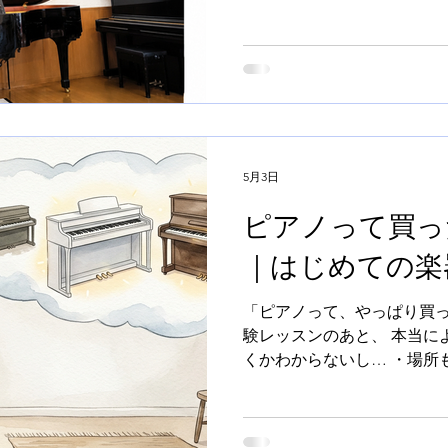
な部類でしょう。 ただ、教
考えたとき、 少し気になる
身の経験によるものです。 
ントロールは、とても繊細で
境と、発表会や試験で演奏す
ことが少なくありませんでし
く、 部屋の広さや響きによ
5月3日
わります。 だからこそ教室
い響きの感覚」を日常的に体
ピアノって買っ
と考えました。 運営面だけ
｜はじめての楽
ン室を複数設けた方が 効率
でも、あえて20畳を超える
トも行えるレッスン室としま
「ピアノって、やっぱり買っ
すぐに消え
験レッスンのあと、 本当に
くかわからないし… ・場所
ないし… 正直、迷いますよね
お伝えすると、 👉 いずれ
👉 最初から必ず用意してお