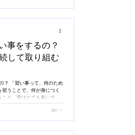
基本的に週1回です。 その時
、 やはり難しいです。 少し
うちでの練習（自宅学習） が
ていきます。 なので、 「続
ミングで必要になる」 とい
ます。 ■ここで一番多い失敗
い事をするの？
ンです。 「とりあえず安い
最初は問題ないのですが、 少
継続して取り組む
す。 ・鍵盤が軽すぎてコン
弱がつかない ・弾き方にクセ
 👉 結局、買い替えになる
そ、..
の？ 「習い事って、何のため
を習うことで、何が身につく
ること、実はとても多いで
れるものはたくさんあります
ても大切な“ひとつの価値”に
習は必要ですか？ これも、よ
から言うと、必要です。 「上
それもあります。 でも、私は