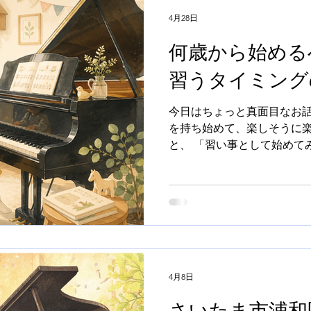
もう少し別の視点で考えてい
4月28日
なく「価値のあるプロセス」
何歳から始める
「水泳は行くだけでいいから
ないといけないから大変」 
習うタイミング
か？ 楽器の上達に必要なプ
も応用できる、とても本質的
今日はちょっと真面目なお話
だ弾くこと」ではなく、 そ
を持ち始めて、楽しそうに
本質は、この“ループ” 楽
と、 「習い事として始めて
ります。 ・目標を決める 
多いと思います。 いざ体験
る ・実行する ・結果を確認
の、 初めての場所で落ち着
れ
まなかったり。 よかったの
い。 子どもに聞いても、そ
な気もする。 「どうしよう
われている方も、多いのでは
ら？」の答えはひとつじゃな
められますか？ 2歳？3歳？
4月8日
から？ 結論から言うと、 