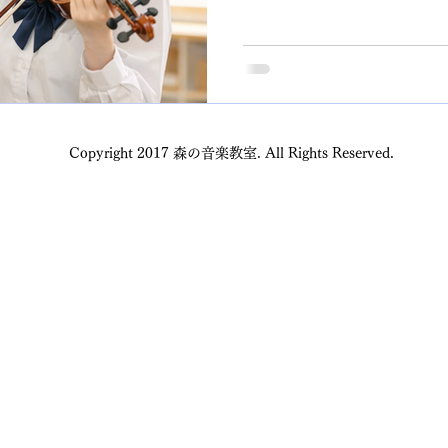
やってみたい」 そんな気持ち、あ
オリンは、中学生・高校生
器です。 ■中学生・高校生
・ピアノ経験があると音感や
でも楽しめる＋合奏にも参加
ラ・弦楽部）との相性が良い
影響で人気再燃中！ （※作
Copyright 2017 森の音楽教室. All Rights Reserved.
トをご覧ください） 👉 個
サンブルや合奏に参加でき
す。 仲間と一緒に音楽をつ
■ よくある不安 バイオリン
ところから」スタートする楽器です。 ・
く出ない ・正しい構えが難
できない 👉 つまり 「1
い」楽器です ■ そこで、まず